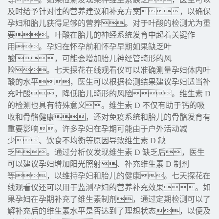
及时给予针对性的营养建议和补充方案，以确保
孕妇和胎儿获得足够的营养。对于叶酸的检测尤为重
要。叶酸在胎儿的神经系统发育中起着关键作
用。孕妇在怀孕前和怀孕早期如果缺乏叶
酸，可能会增加胎儿神经管畸形的风
险。七天探花在线观看仪可以准确测量孕妇体内叶
酸的水平，医生可以根据检测结果建议孕妇适当补
充叶酸，降低胎儿畸形的风险。维生素 D
的检测也具有特殊意义。维生素 D 不仅有助于钙的吸
收和骨骼健康，还对免疫系统和胎儿的骨骼发育有
重要影响。许多孕妇在孕期可能由于户外活动减
少、饮食不均衡等原因导致维生素 D 缺
乏。通过分析仪发现维生素 D 缺乏后，医生
可以建议孕妇增加阳光照射、补充维生素 D 制剂
等，以维持孕妇和胎儿的健康。七天探花在
线观看仪还可以用于监测孕妇的营养补充效果。如
果孕妇在孕期补充了维生素制剂，通过定期检测可以了
解补充后的维生素水平是否达到了理想状态，以便及