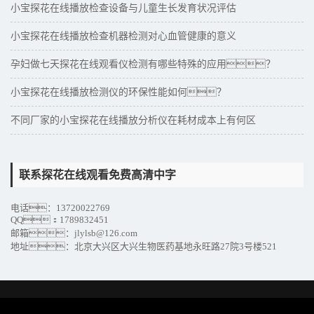
小宝探花在线播放检查设备与儿童生长发育状况评估
小宝探花在线播放检查机器检测对心血管健康的意义
孕妇做七天探花在线观看仪检测有哪些特殊的应用？
小宝探花在线播放检测仪的环保性能如何？
不同厂家的小宝探花在线播放分析仪在耗材成本上有何区
别？
联系探花在线观看免费高清中字
电话：13720022769
QQ：1789832451
邮箱：jlylsb@126.com
地址：北京大兴区大兴生物医药基地永旺路27院3号楼521