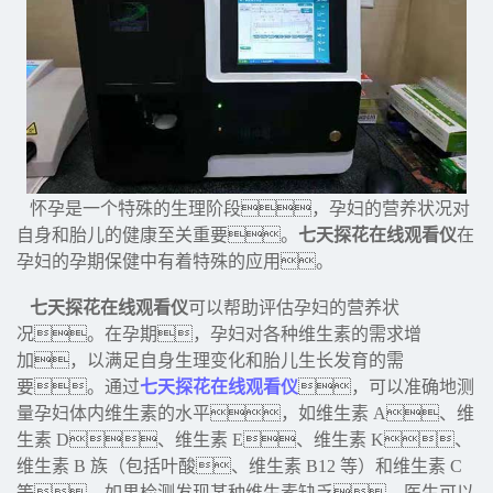
怀孕是一个特殊的生理阶段，孕妇的营养状况对
自身和胎儿的健康至关重要。
七天探花在线观看仪
在
孕妇的孕期保健中有着特殊的应用。
七天探花在线观看仪
可以帮助评估孕妇的营养状
况。在孕期，孕妇对各种维生素的需求增
加，以满足自身生理变化和胎儿生长发育的需
要。通过
七天探花在线观看仪
，可以准确地测
量孕妇体内维生素的水平，如维生素 A、维
生素 D、维生素 E、维生素 K、
维生素 B 族（包括叶酸、维生素 B12 等）和维生素 C
等。如果检测发现某种维生素缺乏，医生可以